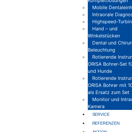
Komplettlösungen
Mobile Dentaleinh
Intraorale Diagno
Highspeed-Turbin
Hand – und
Winkelstücken
Dental und Chirur
Beleuchtung
Rotierende Instr
ORISA Bohrer-Set f
und Hunde
Rotierende Instr
ORISA Bohrer mit 1
als Ersatz zum Set
Monitor und Intra
Kamera
SERVICE
REFERENZEN