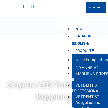
KONTAKT
NEU
KATALOG
(ENGLISH)
PRODUKTE
Neue Komplettlö
ORIANNE V2
MARLIENA PROF
II
Oriyena LED Turbinen mit
VETDENTIST
PROFESSIONAL
Kupplung
VETDENTIST II
Ausgelaufene