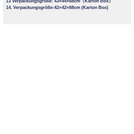
13 Verpackungsgröße: 43×44×68cm（Karton Box）
14. Verpackungsgröße:42×42×68cm (Karton Box)
Interested in
↗
seeing more of our
work?
Explore our portfolio to see
examples of our projects and get
inspired for your own space.