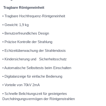
Tragbare R
ö
ntgeneinheit
• Tragbare Hochfrequenz-R
ö
ntgeneinheit
• Gewicht: 1,9 kg
• Benutzerfreundliches Design
• Präzise Kontrolle der Strahlung
• Echtzeitüberwachung der Strahlendosis
• Kindersicherung und Sicherheitsschutz
• Automatische Selbsttests beim Einschalten
• Digitalanzeige für einfache Bedienung
• Vorteile von 70kV 2mA
• Schnelle Belichtungszeit für gesteigertes
Durchdringungsverm
ö
gen der R
ö
ntgenstrahlen