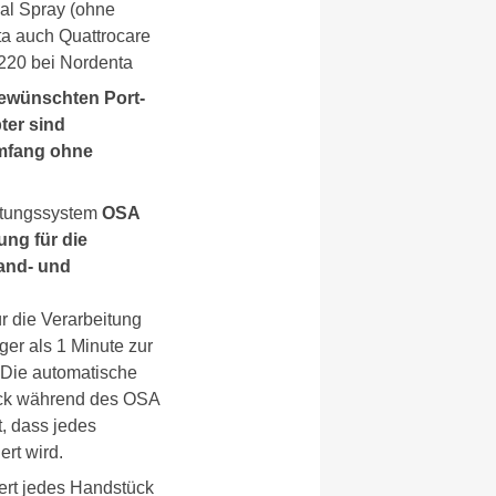
al Spray (ohne
ta auch Quattrocare
 220 bei Nordenta
ewünschten Port-
ter sind
umfang ohne
ltungssystem
OSA
ung für die
and- und
n
ür die Verarbeitung
ger als 1 Minute zur
. Die automatische
ück während des OSA
, dass jedes
rt wird.
ert jedes Handstück