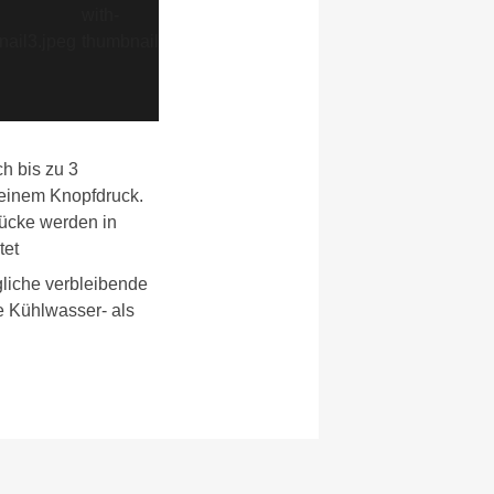
ch bis zu 3
 einem Knopfdruck.
ücke werden in
tet
gliche verbleibende
e Kühlwasser- als