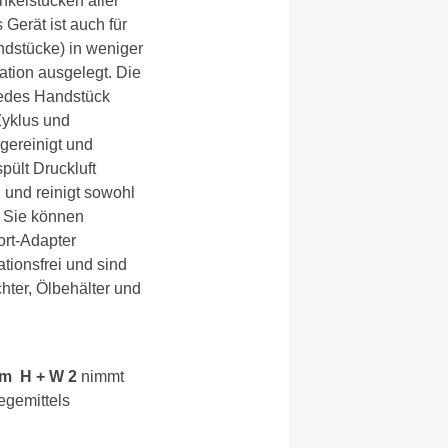
kelstücken aller
Gerät ist auch für
ndstücke) in weniger
sation ausgelegt. Die
jedes Handstück
Zyklus und
 gereinigt und
pült Druckluft
 und reinigt sowohl
. Sie können
rt-Adapter
tionsfrei und sind
hter, Ölbehälter und
m H + W 2
nimmt
legemittels