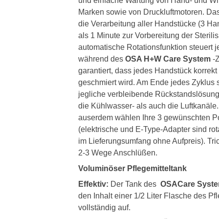
und einfache Wartung von Hand- und Win
Marken sowie von Druckluftmotoren. Das 
die Verarbeitung aller Handstücke (3 Ha
als 1 Minute zur Vorbereitung der Sterili
automatische Rotationsfunktion steuert 
während des
OSA H+W Care System
-
garantiert, dass jedes Handstück korrekt
geschmiert wird. Am Ende jedes Zyklus s
jegliche verbleibende Rückstandslösung
die Kühlwasser- als auch die Luftkanäle
auserdem wählen Ihre 3 gewünschten Po
(elektrische und E-Type-Adapter sind rota
im Lieferungsumfang ohne Aufpreis). Tric
2-3 Wege Anschlüßen.
Voluminöser Pflegemitteltank
Effektiv:
Der Tank des
OSACare Syste
den Inhalt einer 1/2 Liter Flasche des Pf
vollständig auf.