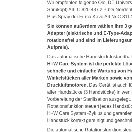
Wir empfehlen folgende Öle: DE Univers
Sprükopf) Art.-C 820 487 z.B bei Norden
Plus Spray der Firma Kavo Art Nr C 811
Sie können außerdem wählen Ihre 3 g
Adapter (elektrische und E-Type-Adap
rotationsfrei und sind im Lieferungs
Aufpreis).
Das automatische Handstück-Instandha
H+W Care System ist die perfekte Lös
schnelle und einfache Wartung von H
Winkelstücken aller Marken sowie vo
Druckluftmotoren.
Das Gerät ist auch f
aller Handstücke (3 Handstücke) in weni
Vorbereitung der Sterilisation ausgelegt
Rotationsfunktion steuert jedes Handst
H+W Care System -Zyklus und garantiert
Handstück korrekt gereinigt und geschmie
Die automatische Rotationsfunktion steu